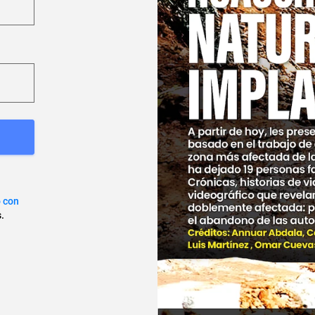
o con
.